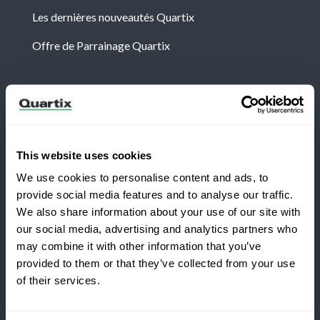
Les dernières nouveautés Quartix
Offre de Parrainage Quartix
Newsletter
Abonnez-vous aux dernières nouvelles et études de
cas de Quartix
This website uses cookies
We use cookies to personalise content and ads, to
provide social media features and to analyse our traffic.
We also share information about your use of our site with
our social media, advertising and analytics partners who
Vous passez à Quartix ?
may combine it with other information that you’ve
Conditions générales
Politique de Confidentialité
provided to them or that they’ve collected from your use
of their services.
Mention légale
Économisez 25 % la première
année