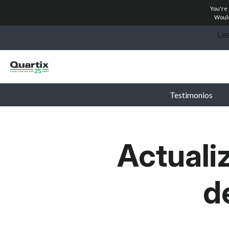
You're
Soluciones
Would
Industrias
Historias de éxito
Testimonios
Precios
Calculadoras
Actuali
Conviértete en socio
d
Recursos
Empiece hoy