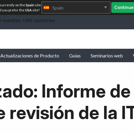
 currently on the
Spain
site.
Spain
Continue
 you prefer the
USA
site?
Actualizaciones de Producto
Guías
Seminarios web
zado: Informe de 
e revisión de la I