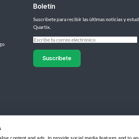
Boletín
Suscríbete para recibir las últimas noticias y estu
Quartix.
go
TV
s
ise content and ads, to provide social media features and to anal