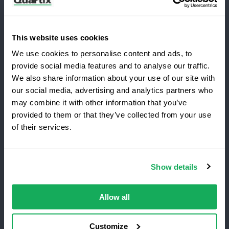
Boletín
Suscríbete para recibir las últimas noticias y
estudios de caso de Quartix.
This website uses cookies
We use cookies to personalise content and ads, to
provide social media features and to analyse our traffic.
We also share information about your use of our site with
our social media, advertising and analytics partners who
¿Te cambias a Quartix?
may combine it with other information that you’ve
Términos y condiciones
Política de privacidad
provided to them or that they’ve collected from your use
of their services.
Nota legal
Ahorra un 25 % durante el
primer año
Quartix SAS, 10 rue du Colisée, 75008, Paris
Show details
La localización GPS de vehículos mejor valorada,
sin costes de instalación. Oferta por tiempo
Número de IVA registrado: FR89979868353
limitado para nuevos clientes.
Allow all
Consigue el descuento
Customize