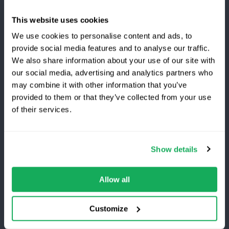
Quartix Blog
This website uses cookies
We use cookies to personalise content and ads, to
Guías de la industria
provide social media features and to analyse our traffic.
Noticias
We also share information about your use of our site with
our social media, advertising and analytics partners who
Más información
¿Te cambias a Quartix?
may combine it with other information that you’ve
provided to them or that they’ve collected from your use
of their services.
Ahorra un 25 % durante el
Empresa
primer año
Acerca
Show details
La localización GPS de vehículos mejor valorada,
Socios comerciales
sin costes de instalación. Oferta por tiempo
limitado para nuevos clientes.
Allow all
Consigue el descuento
Clientes
Customize
Iniciar sesión