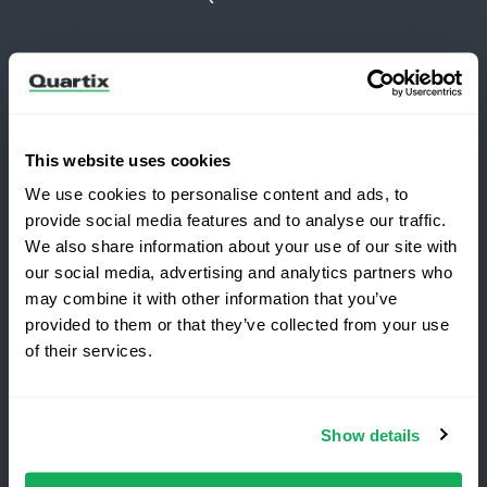
Newsletter
Iscriviti per ricevere le ultime notizie e casi di studio
di Quartix
This website uses cookies
We use cookies to personalise content and ads, to
provide social media features and to analyse our traffic.
We also share information about your use of our site with
our social media, advertising and analytics partners who
Passa a Quartix
may combine it with other information that you’ve
Termini e condizioni
Informativa sulla privacy
provided to them or that they’ve collected from your use
of their services.
Avviso legale
Risparmia il 25 % durante il
primo anno
Quartix SAS, 10 rue du Colisée, 75008, Paris
Show details
Il miglior tracciatore
per flotte
aziendali
,
niente
costi di
istallazione. Offerta
a tempo limitato
Partita IVA: FR89979868353
pe
ri
nuovi clienti.