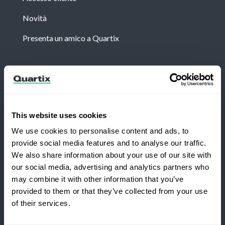
Novità
Presenta un amico a Quartix
Newsletter
Iscriviti per ricevere le ultime notizie e casi di studio
di Quartix
This website uses cookies
We use cookies to personalise content and ads, to
provide social media features and to analyse our traffic.
We also share information about your use of our site with
our social media, advertising and analytics partners who
Passa a Quartix
may combine it with other information that you’ve
Termini e condizioni
Informativa sulla privacy
provided to them or that they’ve collected from your use
of their services.
Avviso legale
Risparmia il 25 % durante il
primo anno