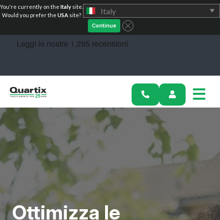
You're currently on the
Italy
site.
Italy
Soluzioni
Would you prefer the
USA
site?
Continue
Settori
Storie di successo
Prezzi
Calcolatori
Diventa un partner
Risorse
Inizia oggi
Ottimizza le