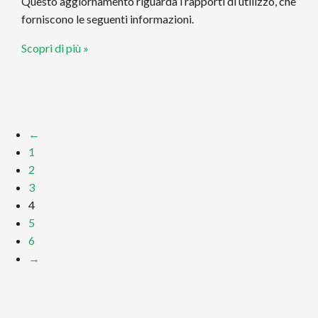
Questo aggiornamento riguarda i rapporti di utilizzo, che
forniscono le seguenti informazioni.
Scopri di più »
←
1
2
3
4
5
6
→