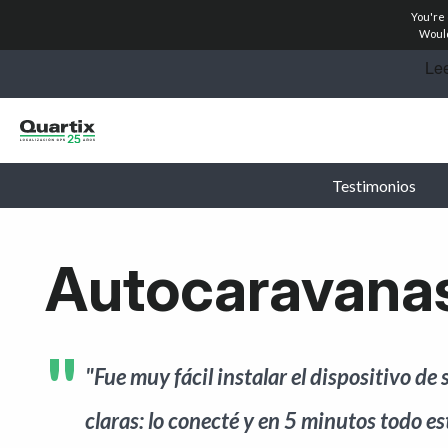
You're
Soluciones
Would
Industrias
Historias de éxito
Testimonios
Precios
Calculadoras
Autocaravanas
Conviértete en socio
Recursos
"Fue muy fácil instalar el dispositivo de
Empiece hoy
claras: lo conecté y en 5 minutos todo e