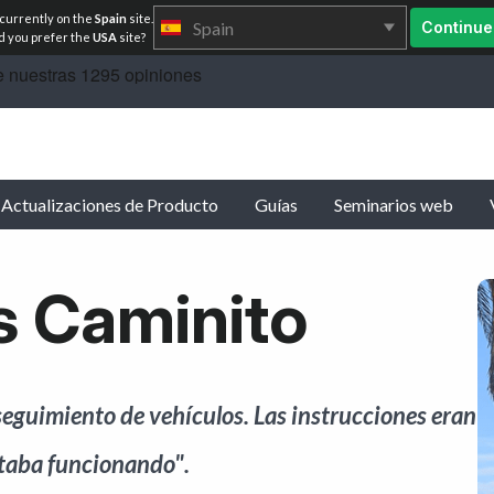
 currently on the
Spain
site.
Spain
Continue
 you prefer the
USA
site?
Actualizaciones de Producto
Guías
Seminarios web
 Caminito
 seguimiento de vehículos. Las instrucciones eran
staba funcionando".