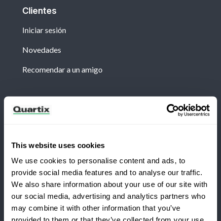
Clientes
Iniciar sesión
Novedades
Recomendar a un amigo
Boletín
Suscríbete para recibir las últimas noticias y
estudios de caso de Quartix.
This website uses cookies
We use cookies to personalise content and ads, to
provide social media features and to analyse our traffic.
We also share information about your use of our site with
our social media, advertising and analytics partners who
¿Te cambias a Quartix?
may combine it with other information that you’ve
Términos y condiciones
Política de privacidad
provided to them or that they’ve collected from your use