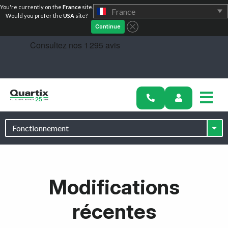
You're currently on the
France
site.
France
Would you prefer the
USA
site?
Continue
Solutions
Secteurs industriels
Modifications
Témoignages clients
récentes
Tarification