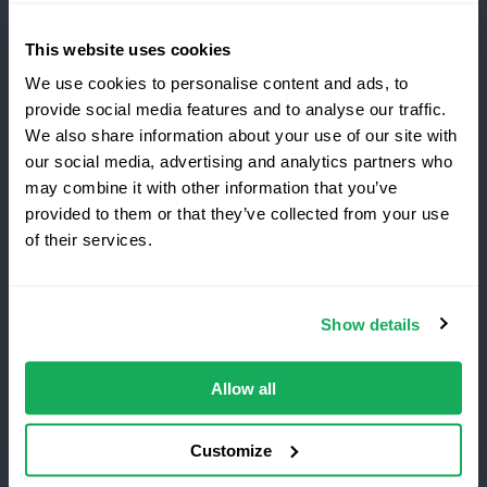
Abonnez-vous aux dernières nouvelles et études de
cas de Quartix
This website uses cookies
We use cookies to personalise content and ads, to
provide social media features and to analyse our traffic.
We also share information about your use of our site with
our social media, advertising and analytics partners who
Vous passez à Quartix ?
may combine it with other information that you’ve
Conditions générales
Politique de Confidentialité
provided to them or that they’ve collected from your use
of their services.
Mention légale
Économisez 25 % la première
année
Quartix SAS, 10 rue du Colisée, 75008, Paris
Show details
Le
meilleur
service de
suivi
de
flotte
, sans
frais
d’installation
.
Offre
à
Numéro de TVA : FR89979868353
durée
limitée
réservée
aux nouveaux clients.
Allow all
Obtenez la réduction
Customize