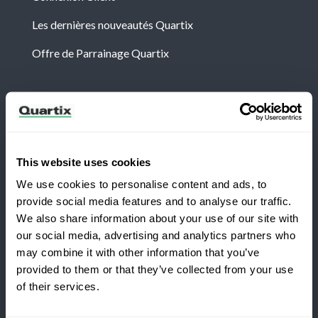
Les dernières nouveautés Quartix
Offre de Parrainage Quartix
Newsletter
Abonnez-vous aux dernières nouvelles et études de
cas de Quartix
This website uses cookies
We use cookies to personalise content and ads, to
provide social media features and to analyse our traffic.
We also share information about your use of our site with
our social media, advertising and analytics partners who
Vous passez à Quartix ?
may combine it with other information that you’ve
Conditions générales
Politique de Confidentialité
provided to them or that they’ve collected from your use
of their services.
Mention légale
Économisez 25 % la première
année