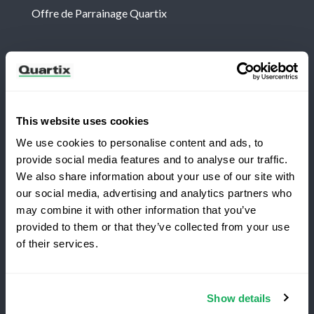
Offre de Parrainage Quartix
Newsletter
Abonnez-vous aux dernières nouvelles et études de
cas de Quartix
This website uses cookies
We use cookies to personalise content and ads, to
provide social media features and to analyse our traffic.
We also share information about your use of our site with
our social media, advertising and analytics partners who
Vous passez à Quartix ?
may combine it with other information that you’ve
Conditions générales
Politique de Confidentialité
provided to them or that they’ve collected from your use
of their services.
Mention légale
Économisez 25 % la première
année
Quartix SAS, 10 rue du Colisée, 75008, Paris
Show details
Le
meilleur
service de
suivi
de
flotte
, sans