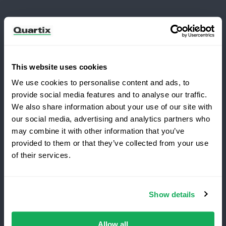
Newsletter
Abonnieren Sie, um die neuesten Nachrichten und
Fallstudien von Quartix zu erhalten
This website uses cookies
We use cookies to personalise content and ads, to
provide social media features and to analyse our traffic.
We also share information about your use of our site with
our social media, advertising and analytics partners who
Möchten Sie zu Quartix wechseln?
Allgemeine Geschäftsbedingungen
may combine it with other information that you’ve
Datenschutzbestimmungen
Rechtshinweise
provided to them or that they’ve collected from your use
of their services.
Sichern Sie sich 25% Rabatt
auf Ihr erstes Jahr
Quartix SAS, 10 rue du Colisée, 75008, Paris
Show details
Erstklassige
Flottenortung
,
keine
Einrichtungsge-
Umsatzsteuer-Identifikationsnummer:
bühren
.
Zeitlich
begrenztes
Angebot
FR89979868353
für
Neukunden
.
Allow all