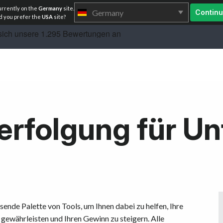
urrently on the
Germany
site.
Germany
Contin
 you prefer the
USA
site?
erfolgung für U
nde Palette von Tools, um Ihnen dabei zu helfen, Ihre
 gewährleisten und Ihren Gewinn zu steigern. Alle