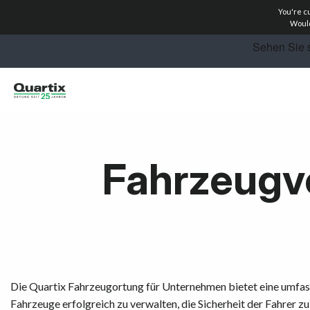
You're c
Would
Lösungen
Fahrzeugv
Industrien
Erfahrungsberichte
Preise
Rechner
Die Quartix Fahrzeugortung für Unternehmen bietet eine umfasse
Fahrzeuge erfolgreich zu verwalten, die Sicherheit der Fahrer zu