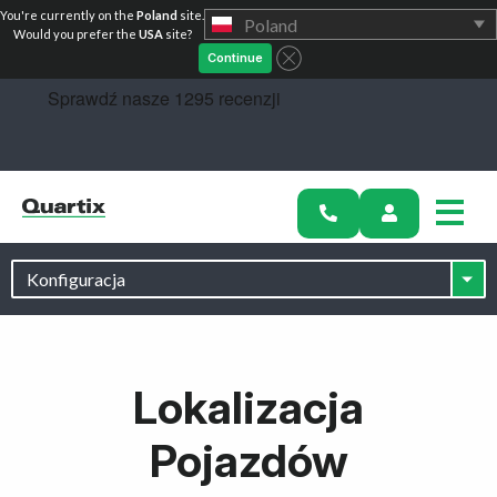
You're currently on the
Poland
site.
Poland
Zacznij
Would you prefer the
USA
site?
Continue
Lokalizacja
Pojazdów