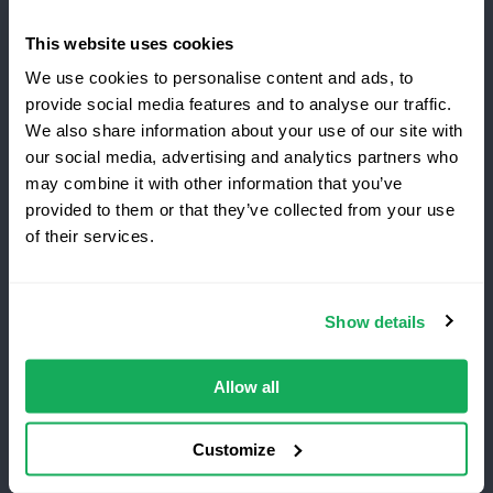
Klient
This website uses cookies
Zaloguj się
We use cookies to personalise content and ads, to
provide social media features and to analyse our traffic.
Nowości
We also share information about your use of our site with
our social media, advertising and analytics partners who
Poleć Quartix innym
may combine it with other information that you’ve
provided to them or that they’ve collected from your use
of their services.
Warunki i postanowienia
Polityka Prywatności
Quartix SAS, 10 rue du Colisée, 75008, Paris
Show details
Numer VAT: FR89979868353
Allow all
Customize