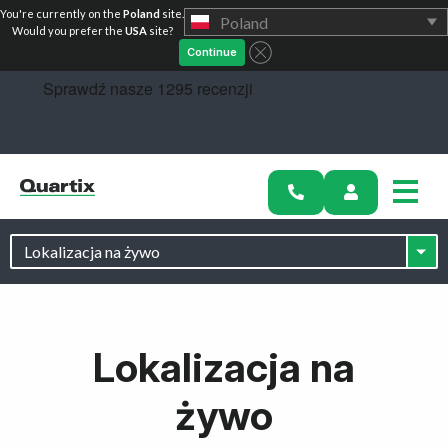
You're currently on the
Poland
site.
Poland
Zacznij
Would you prefer the
USA
site?
Continue
Lokalizacja na
żywo