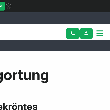
ue
gortung
ekröntes