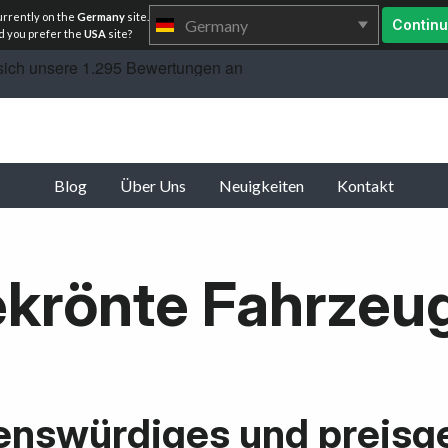
urrently on the
Germany
site.
Germany
Contin
 you prefer the
USA
site?
Blog
Über Uns
Neuigkeiten
Kontakt
ekrönte Fahrzeu
enswürdiges und preisg