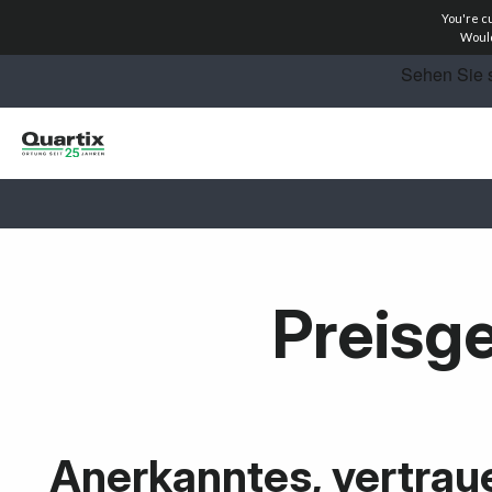
You're c
Lösungen
Would
Industrien
Erfahrungsberichte
Preise
Rechner
Preisg
Vertriebspartner
Ressourcen
Jetzt anfragen
Anerkanntes, vertrau