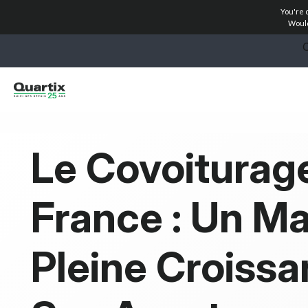
You're 
Solutions
Would
Secteurs industriels
Témoignages clients
Tarification
Le Covoiturag
Calculateurs
France : Un M
Devenir Partenaire
Ressources
Pleine Croissa
Commencez