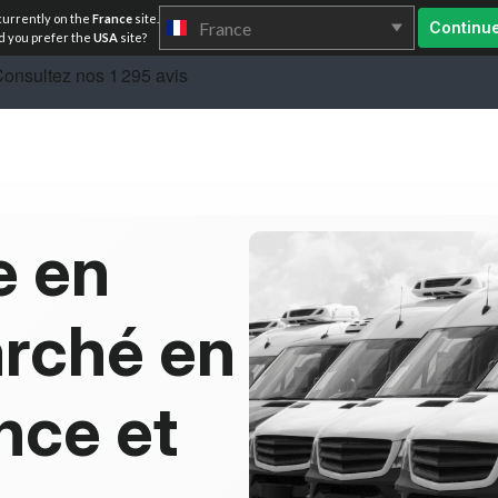
currently on the
France
site.
France
Continu
 you prefer the
USA
site?
e en
arché en
nce et