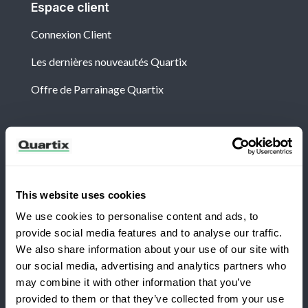
Espace client
Connexion Client
Les dernières nouveautés Quartix
Offre de Parrainage Quartix
Newsletter
Abonnez-vous aux dernières nouvelles et études de
cas de Quartix
This website uses cookies
We use cookies to personalise content and ads, to
provide social media features and to analyse our traffic.
We also share information about your use of our site with
our social media, advertising and analytics partners who
Vous passez à Quartix ?
may combine it with other information that you’ve
Conditions générales
Politique de Confidentialité
provided to them or that they’ve collected from your use