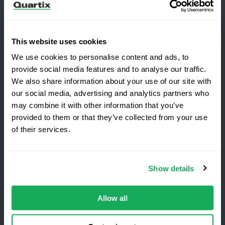
Newsletter
Abonnez-vous aux dernières nouvelles et études de
cas de Quartix
This website uses cookies
We use cookies to personalise content and ads, to
provide social media features and to analyse our traffic.
We also share information about your use of our site with
our social media, advertising and analytics partners who
Vous passez à Quartix ?
may combine it with other information that you’ve
Conditions générales
Politique de Confidentialité
provided to them or that they’ve collected from your use
of their services.
Mention légale
Économisez 25 % la première
année
Quartix SAS, 10 rue du Colisée, 75008, Paris
Show details
Le
meilleur
service de
suivi
de
flotte
, sans
frais
d’installation
.
Offre
à
Numéro de TVA : FR89979868353
durée
limitée
réservée
aux nouveaux clients.
Allow all
Obtenez la réduction