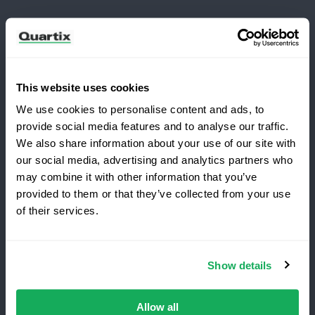
Newsletter
Abonnez-vous aux dernières nouvelles et études de
cas de Quartix
This website uses cookies
We use cookies to personalise content and ads, to
provide social media features and to analyse our traffic.
We also share information about your use of our site with
our social media, advertising and analytics partners who
Vous passez à Quartix ?
may combine it with other information that you’ve
Conditions générales
Politique de Confidentialité
provided to them or that they’ve collected from your use
of their services.
Mention légale
Économisez 25 % la première
année
Quartix SAS, 10 rue du Colisée, 75008, Paris
Show details
Le
meilleur
service de
suivi
de
flotte
, sans
frais
d’installation
.
Offre
à
Numéro de TVA : FR89979868353
durée
limitée
réservée
aux nouveaux clients.
Allow all