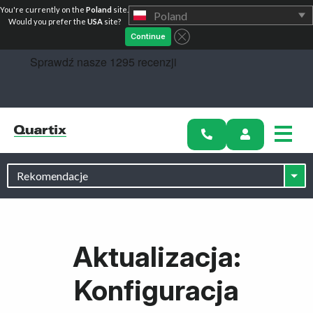
You're currently on the
Poland
site.
Poland
Zacznij
Would you prefer the
USA
site?
Continue
Aktualizacja:
Konfiguracja