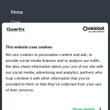
Firma
O nas
Klient
This website uses cookies
Zaloguj się
We use cookies to personalise content and ads, to
provide social media features and to analyse our traffic.
Nowości
We also share information about your use of our site with
our social media, advertising and analytics partners who
Poleć Quartix innym
may combine it with other information that you’ve
provided to them or that they’ve collected from your use
of their services.
Warunki i postanowienia
Polityka Prywatności
Quartix SAS, 10 rue du Colisée, 75008, Paris
Show details