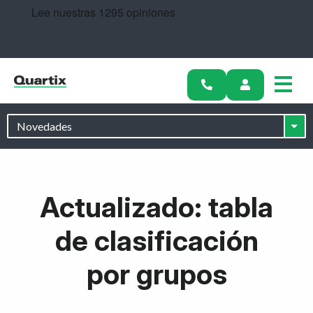
Soluciones
Historias de éxito
Precios
Conviértete en socio
Recursos
Actualizado: tabla
Empiece hoy
de clasificación
por grupos