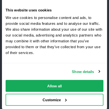
Socios comerciales
This website uses cookies
We use cookies to personalise content and ads, to
provide social media features and to analyse our traffic.
Clientes
We also share information about your use of our site with
Iniciar sesión
our social media, advertising and analytics partners who
may combine it with other information that you’ve
Novedades
provided to them or that they’ve collected from your use
of their services.
Términos y condiciones
Política de privacidad
Show details
Quartix Inc, 875 North Michigan Avenue, Suite 3100,
Chicago, Illinois, 60611
Allow all
Customize