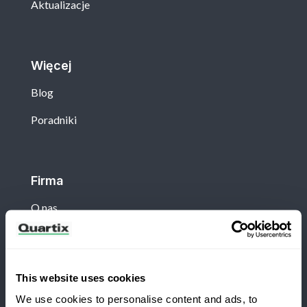
Aktualizacje
Więcej
Blog
Poradniki
Firma
O nas
Klient
This website uses cookies
Zaloguj się
We use cookies to personalise content and ads, to