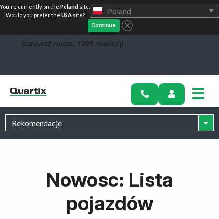
You're currently on the
Poland
site.
Poland
Zacznij
Would you prefer the
USA
site?
Continue
Nowosc: Lista
pojazdów