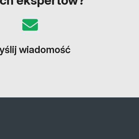
ych ekspertów?
ślij wiadomość