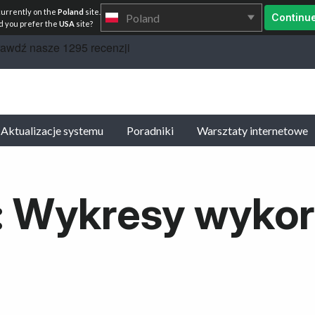
currently on the
Poland
site.
Poland
Continu
 you prefer the
USA
site?
Aktualizacje systemu
Poradniki
Warsztaty internetowe
 Wykresy wykor