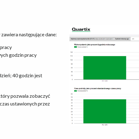
y zawiera następujące dane:
 pracy
ych godzin pracy
zień; 40 godzin jest
 który pozwala zobaczyć
dczas ustawionych przez