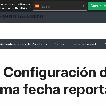
 currently on the
Spain
site.
Spain
Continue
 you prefer the
USA
site?
Actualizaciones de Producto
Guías
Seminarios web
 Configuración d
ima fecha repor