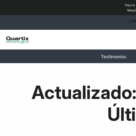
You're
Soluciones
Would
Industrias
Historias de éxito
Testimonios
Precios
Calculadoras
Actualizado:
Conviértete en socio
Últ
Recursos
Empiece hoy