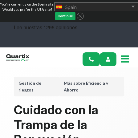
You're currently on the
Spain
site.
Spain
Soluciones
Would you prefer the
USA
site?
Continue
Industrias
Historias de éxito
Precios
Calculadoras
Gestión de
Más sobre Eficiencia y
riesgos
Ahorro
Conviértete en socio
Cuidado con la
Recursos
Trampa de la
Empiece hoy