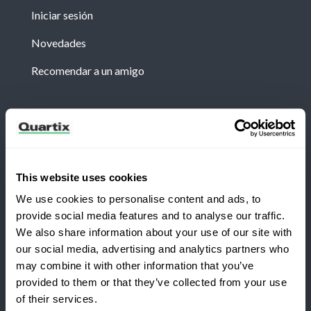
Iniciar sesión
Novedades
Recomendar a un amigo
Boletín
Suscríbete para recibir las últimas noticias y
estudios de caso de Quartix.
This website uses cookies
We use cookies to personalise content and ads, to
provide social media features and to analyse our traffic.
We also share information about your use of our site with
our social media, advertising and analytics partners who
¿Te cambias a Quartix?
may combine it with other information that you’ve
Términos y condiciones
Política de privacidad
provided to them or that they’ve collected from your use
of their services.
Nota legal
Ahorra un 25 % durante el