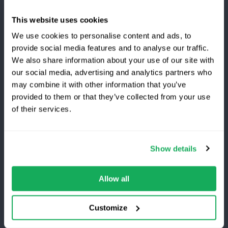
Eco-conduite et analyse du style de conduite
This website uses cookies
Geofencing
We use cookies to personalise content and ads, to
provide social media features and to analyse our traffic.
En savoir plus
We also share information about your use of our site with
our social media, advertising and analytics partners who
Vous passez à Quartix ?
may combine it with other information that you’ve
Liens utiles
provided to them or that they’ve collected from your use
of their services.
Plans et forfaits
Économisez 25 % la première
année
Témoignages Clients
Show details
Vidéo
Le
meilleur
service de
suivi
de
flotte
, sans
frais
d’installation
.
Offre
à
durée
limitée
réservée
aux nouveaux clients.
Options de Balises GPS
Allow all
Obtenez la réduction
Customize
Ressources