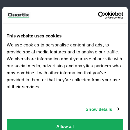
Newsletter
Iscriviti per ricevere le ultime notizie e casi di studio
di Quartix
This website uses cookies
We use cookies to personalise content and ads, to
provide social media features and to analyse our traffic.
We also share information about your use of our site with
our social media, advertising and analytics partners who
Passa a Quartix
may combine it with other information that you’ve
Termini e condizioni
Informativa sulla privacy
provided to them or that they’ve collected from your use
of their services.
Avviso legale
Risparmia il 25 % durante il
primo anno
Quartix SAS, 10 rue du Colisée, 75008, Paris
Show details
Il miglior tracciatore
per flotte
aziendali
,
niente
costi di
istallazione. Offerta
a tempo limitato
Partita IVA: FR89979868353
pe
ri
nuovi clienti.
Allow all