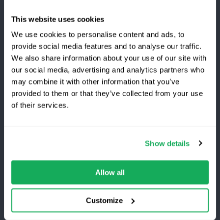
Video
This website uses cookies
Opzioni di dispositivo di localizzazione
We use cookies to personalise content and ads, to
provide social media features and to analyse our traffic.
We also share information about your use of our site with
our social media, advertising and analytics partners who
Relazioni con gli investitori
Passa a Quartix
may combine it with other information that you’ve
provided to them or that they’ve collected from your use
Aggiornamenti
of their services.
Risparmia il 25 % durante il
primo anno
Risorse
Show details
Il miglior tracciatore
per flotte
aziendali
,
niente
Quartix Blog
costi di
istallazione. Offerta
a tempo limitato
pe
ri
nuovi clienti.
Allow all
Guida
Ottieni lo sconto
Leggi di più
Customize