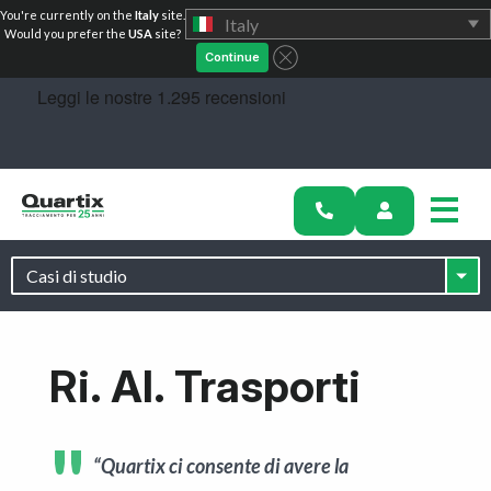
You're currently on the
Italy
site.
Italy
Soluzioni
Would you prefer the
USA
site?
Continue
Settori
Storie di successo
Prezzi
Calcolatori
Diventa un partner
Ri. Al. Trasporti
Risorse
Inizia oggi
“Quartix ci consente di avere la