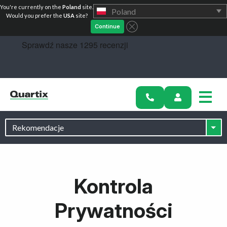
You're currently on the
Poland
site.
Poland
Zacznij
Would you prefer the
USA
site?
Continue
Kontrola
Prywatności