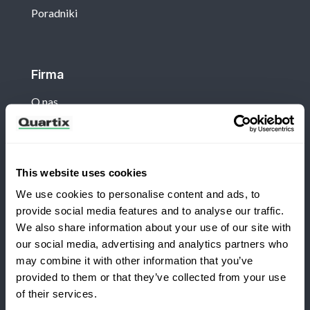
Poradniki
Firma
O nas
Klient
This website uses cookies
Zaloguj się
We use cookies to personalise content and ads, to
provide social media features and to analyse our traffic.
Nowości
We also share information about your use of our site with
our social media, advertising and analytics partners who
Poleć Quartix innym
may combine it with other information that you’ve
provided to them or that they’ve collected from your use
of their services.
Warunki i postanowienia
Polityka Prywatności