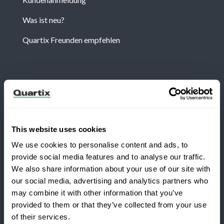
Was ist neu?
Quartix Freunden empfehlen
Newsletter
Abonnieren Sie, um die neuesten Nachrichten und
Fallstudien von Quartix zu erhalten
This website uses cookies
We use cookies to personalise content and ads, to
provide social media features and to analyse our traffic.
We also share information about your use of our site with
our social media, advertising and analytics partners who
Möchten Sie zu Quartix wechseln?
Allgemeine Geschäftsbedingungen
may combine it with other information that you’ve
Datenschutzbestimmungen
Rechtshinweise
provided to them or that they’ve collected from your use
of their services.
Sichern Sie sich 25% Rabatt