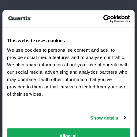
Newsletter
Abonnieren Sie, um die neuesten Nachrichten und
Fallstudien von Quartix zu erhalten
This website uses cookies
We use cookies to personalise content and ads, to
provide social media features and to analyse our traffic.
We also share information about your use of our site with
our social media, advertising and analytics partners who
Möchten Sie zu Quartix wechseln?
Allgemeine Geschäftsbedingungen
may combine it with other information that you’ve
Datenschutzbestimmungen
Rechtshinweise
provided to them or that they’ve collected from your use
of their services.
Sichern Sie sich 25% Rabatt
auf Ihr erstes Jahr
Quartix SAS, 10 rue du Colisée, 75008, Paris
Show details
Erstklassige
Flottenortung
,
keine
Einrichtungsge-
Umsatzsteuer-Identifikationsnummer:
bühren
.
Zeitlich
begrenztes
Angebot
FR89979868353
für
Neukunden
.
Allow all