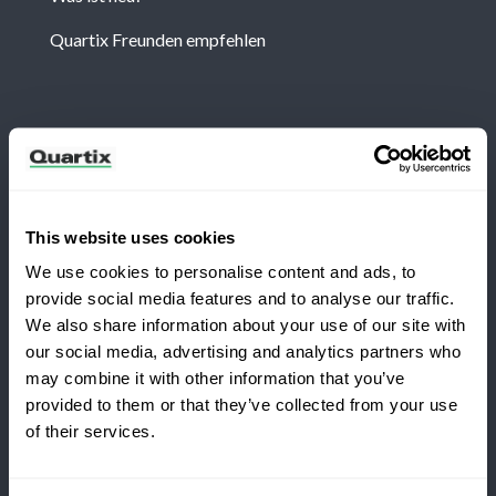
Quartix Freunden empfehlen
Newsletter
Abonnieren Sie, um die neuesten Nachrichten und
Fallstudien von Quartix zu erhalten
This website uses cookies
We use cookies to personalise content and ads, to
provide social media features and to analyse our traffic.
We also share information about your use of our site with
our social media, advertising and analytics partners who
Möchten Sie zu Quartix wechseln?
Allgemeine Geschäftsbedingungen
may combine it with other information that you’ve
Datenschutzbestimmungen
Rechtshinweise
provided to them or that they’ve collected from your use
of their services.
Sichern Sie sich 25% Rabatt
auf Ihr erstes Jahr
Quartix SAS, 10 rue du Colisée, 75008, Paris