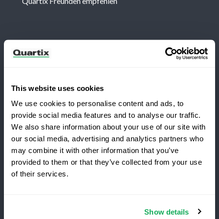
Quartix Freunden empfehlen
Newsletter
Abonnieren Sie, um die neuesten Nachrichten und
Fallstudien von Quartix zu erhalten
This website uses cookies
We use cookies to personalise content and ads, to
provide social media features and to analyse our traffic.
We also share information about your use of our site with
our social media, advertising and analytics partners who
Möchten Sie zu Quartix wechseln?
Allgemeine Geschäftsbedingungen
may combine it with other information that you’ve
Datenschutzbestimmungen
Rechtshinweise
provided to them or that they’ve collected from your use
of their services.
Sichern Sie sich 25% Rabatt
auf Ihr erstes Jahr
Quartix SAS, 10 rue du Colisée, 75008, Paris
Show details
Erstklassige
Flottenortung
,
keine
Einrichtungsge-
Umsatzsteuer-Identifikationsnummer: