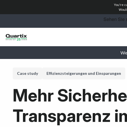
You're c
Lösungen
Would
Industrien
Erfahrungsberichte
We
Preise
Rechner
Case study
Effizienzsteigerungen und Einsparungen
Vertriebspartner
Mehr Sicherhe
Ressourcen
Transparenz i
Jetzt anfragen