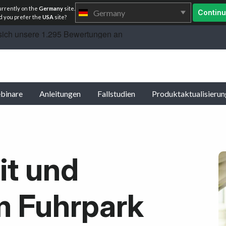
urrently on the
Germany
site.
Germany
Contin
 you prefer the
USA
site?
binare
Anleitungen
Fallstudien
Produktaktualisieru
it und
m Fuhrpark