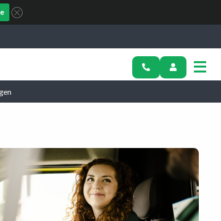
ue
ngen